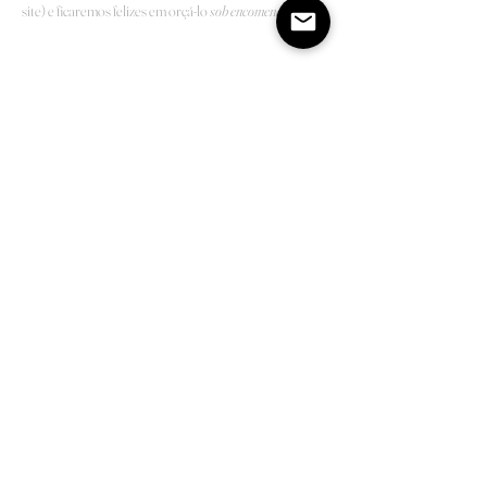
site) e ficaremos felizes em orçá-lo
sob encomenda
.
Shop
Sobre
Contato
Prazos
Trocas e Devoluções