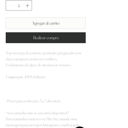
Agregar al carrito
Realizar compra
Top em crepe levemente acetinado, pregueado com
alças espaguete atadas nos ombros.
Fechamento de zíper, de mesma cor, traseiro.
Composição: 100% Poliéster.
• Prazo para confecção: 5 a 7 dias úteis
• Seu tamanho não se encontra disponível?
Para tamanhos maiores ou
Plus Size
, mande uma
mensagem para nós (por Instagram, e-mail ou pelo