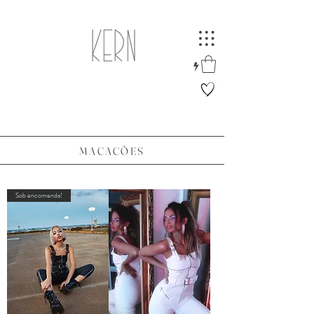
MACACÕES
Sob encomenda!