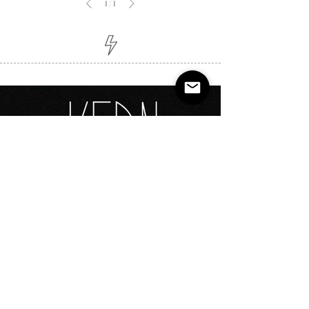
1
/
1
Shop
Sobre
Contato
Prazos
Trocas e Devoluções