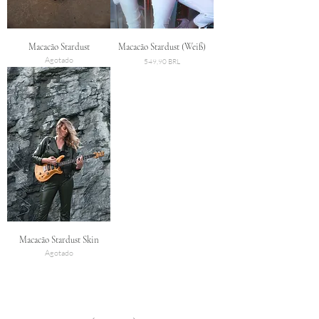
Macacão Stardust
Macacão Stardust (Weiß)
Agotado
Precio
549,90 BRL
Macacão Stardust Skin
Agotado