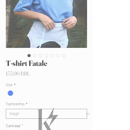
T-shirt Fatale
Precio
135,90 BRL
Cor
*
Tamanho
*
Cantidad
*