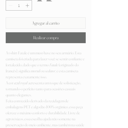
Agregar al carrito
Realizar compra
A t-shirt Fatale é um must-have no seu armário. Esta
camiseta foi criada para fazer você se sentir confiante e
fortalecido, dado que o termo
Fatale
(originado do
francês), significa
mortal
ou
sedutor
, e esta camiseta
representa exatamente isso.
A cor
azul royal
acrescenta um toque de sofisticação,
tornando-o perfeito tanto para ocasiões casuais
quanto elegantes.
Feita com tecido derivado da reciclagem de
embalagens PET e algodão 100% orgânico, essa peça
oferece o máximo conforto e durabilidade. Livre de
agrotóxicos, essa escolha ajuda não somente na
preservação do meio ambiente, mas também na saúde