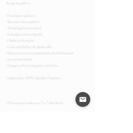
de quem cultiva.
• Estampa exclusiva
• Recortes nos ombros
• Modelagem oversized
• Estampas em serigrafia
• Ombro reforçado
• Gola canelada e de ajuste alto
• Barra reta com comprimento frontal menor
e posterior maior
• Etiquetas Kern na gola e na barra
Composição: 100% Algodão Orgânico.
• Prazo para confecção: 5 a 7 dias úteis
• Seu tamanho não se encontra disponível?
Para tamanhos maiores ou
Plus Size
, mande uma
mensagem para nós (por Instagram, e-mail ou pelo