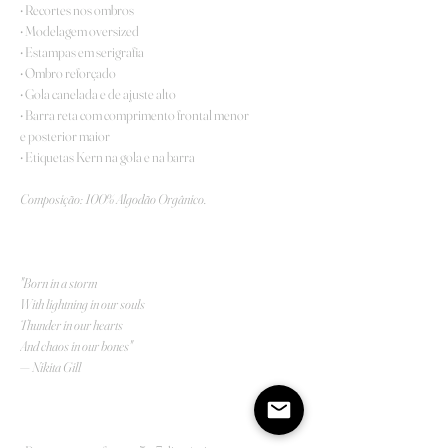
• Recortes nos ombros
• Modelagem oversized
• Estampas em serigrafia
• Ombro reforçado
• Gola canelada e de ajuste alto
• Barra reta com comprimento frontal menor
e posterior maior
• Etiquetas Kern na gola e na barra
Composição: 100% Algodão Orgânico.
"Born in a storm
With lightning in our souls
Thunder in our hearts
And chaos in our bones"
— Nikita Gill