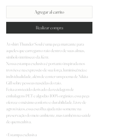
Agregar al carrito
Realizar compra
A t-shirt Thunder Soul é uma peça marcante para
aqueles que carregam o raio dentro de suas almas,
símbolo intrínseco da
Kern
.
Nossa estampa exclusiva é portanto inspirada nos
trovões e na expressão de sua força, luminiscência e
individualidade, além de conter um poema de Nikita
Gill sobre pessoas nascidas do raio.
Feita com tecido derivado da reciclagem de
embalagens PET e algodão 100% orgânico, essa peça
oferece o máximo conforto e durabilidade. Livre de
agrotóxicos, essa escolha ajuda não somente na
preservação do meio ambiente, mas também na saúde
de quem cultiva.
• Estampa exclusiva