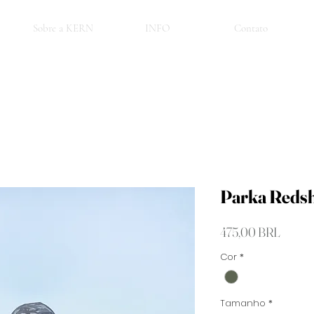
Sobre a KERN
INFO
Contato
Parka Redsh
Precio
475,00 BRL
Cor
*
Tamanho
*