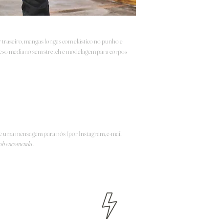
r traseiro, mangas longas com elástico no punho e
 peso mediano sem stretch e modelagem para corpos
e uma mensagem para nós (por Instagram, e-mail
ob encomenda
.