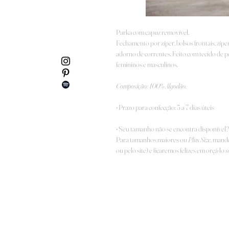
Parka com capuz removível.
Fechamento por zíper, bolsos frontais, zípe
adorno de correntes. Feito com tecido de
femininos e masculinos.
Composição: 100% Algodão.
• Prazo para confecção: 5 a 7 dias úteis
• Seu tamanho não se encontra disponível?
Para tamanhos maiores ou
Plus Size
, mand
ou pelo site) e ficaremos felizes em orçá-lo
s