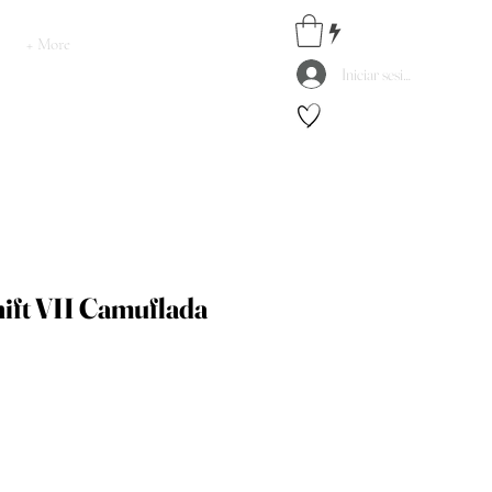
+ More
Iniciar sesión
ift VII Camuflada