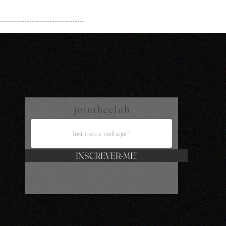
j o i n t h e c l u b
INSCREVER-ME!