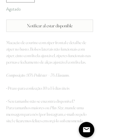
Agotado
Notificar al estar disponible
Macacão de courino com zíper frontal e detalhe de
zíper no busto. Bolsos laterais não funcionais com
zíper, cinto com fivela ajustável, zíperes funcionais nas
pernas e fechamento de alças ajustável com fivelas.
Composição: 95% Poliéster + 5% Elastano.
• Prazo para confecção: 10 a 14 dias úteis
• Seu tamanho não se encontra disponível?
Para tamanhos maiores ou
Plus Size
, mande uma
mensagem para nós (por Instagram, e-mail ou pelo
site) e ficaremos felizes em orçá-lo
sob encomenda
.