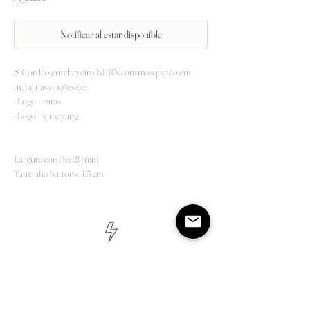
Notificar al estar disponible
⚡️ Cordão em chaveiro KERN com mosquetão em
metal nas opções de:
- Logo + raios
- Logo + yin e yang
Largura cordão: 20 mm
Tamanho buttons: 4,5 cm