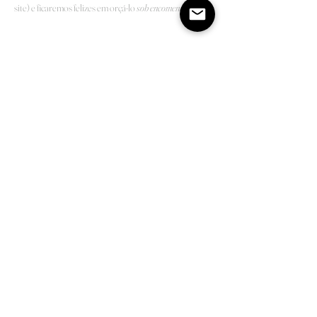
site) e ficaremos felizes em orçá-lo
sob encomenda
.
Shop
Sobre
Contato
Prazos
Trocas e Devoluções