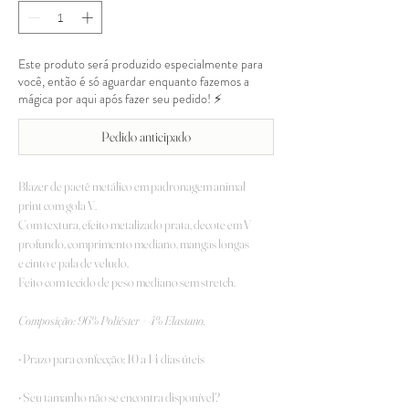
Este produto será produzido especialmente para
você, então é só aguardar enquanto fazemos a
mágica por aqui após fazer seu pedido! ⚡
Pedido anticipado
Blazer de paetê metálico em padronagem animal
print com gola V.
Com textura, efeito metalizado prata, decote em V
profundo, comprimento mediano, mangas longas
e cinto e pala de veludo.
Feito com tecido de peso mediano sem stretch.
Composição: 96% Poliéster + 4% Elastano.
• Prazo para confecção: 10 a 14 dias úteis
• Seu tamanho não se encontra disponível?