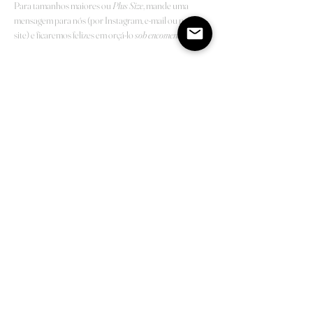
Para tamanhos maiores ou
Plus Size
, mande uma
mensagem para nós (por Instagram, e-mail ou pelo
site) e ficaremos felizes em orçá-lo
sob encomenda
.
Shop
Sobre
Contato
Prazos