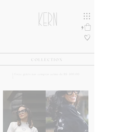
COLLECTION
[ Frete grátis nas compras acima de R$ 400,00
]