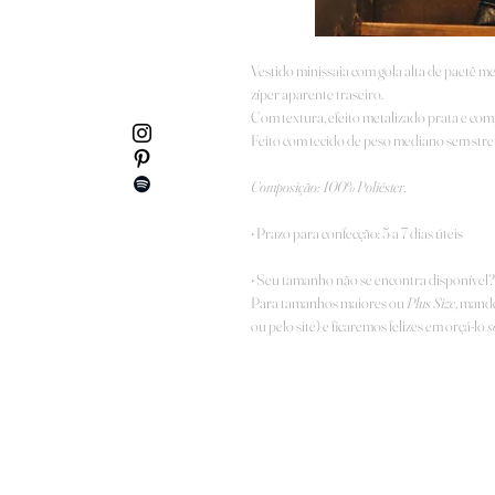
Vestido minissaia com gola alta de paetê 
zíper aparente traseiro.
Com textura, efeito metalizado prata e co
Feito com tecido de peso mediano sem stre
Composição: 100
% Poliéster.
• Prazo para confecção: 5 a 7 dias úteis
• Seu tamanho não se encontra disponível?
Para tamanhos maiores ou
Plus Size
, mand
ou pelo site) e ficaremos felizes em orçá-lo
s