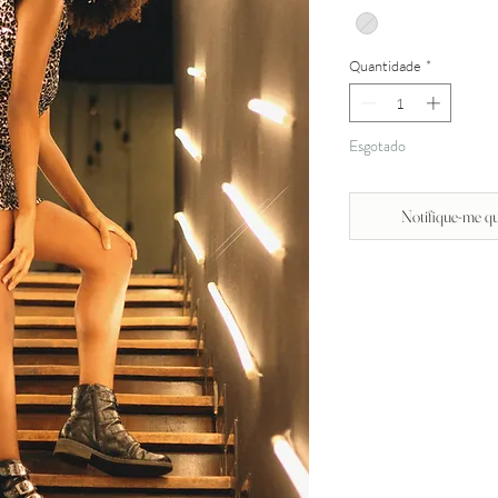
Quantidade
*
Esgotado
Notifique-me qu