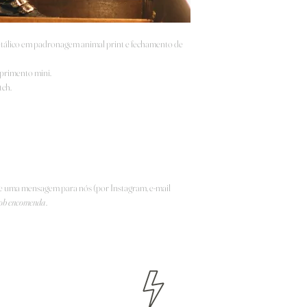
metálico em padronagem animal print e fechamento de
mprimento mini.
tch.
e uma mensagem para nós (por Instagram, e-mail
ob encomenda
.