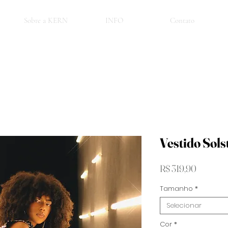
Sobre a KERN
INFO
Contato
Vestido Sols
Preço
R$ 319,90
Tamanho
*
Selecionar
Cor
*