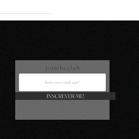
j o i n t h e c l u b
INSCREVER-ME!