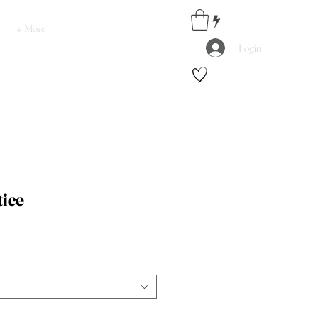
+ More
Login
tice