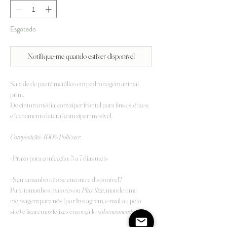
Esgotado
Notifique-me quando estiver disponível
Saia de de paetê metálico em padronagem animal
print.
De cintura média, com zíper frontal para fins estéticos
e fechamento lateral com zíper invisível.
Composição: 100
% Poliéster.
• Prazo para confecção: 5 a 7 dias úteis
• Seu tamanho não se encontra disponível?
Para tamanhos maiores ou
Plus Size
, mande uma
mensagem para nós (por Instagram, e-mail ou pelo
site) e ficaremos felizes em orçá-lo
sob encomenda
.