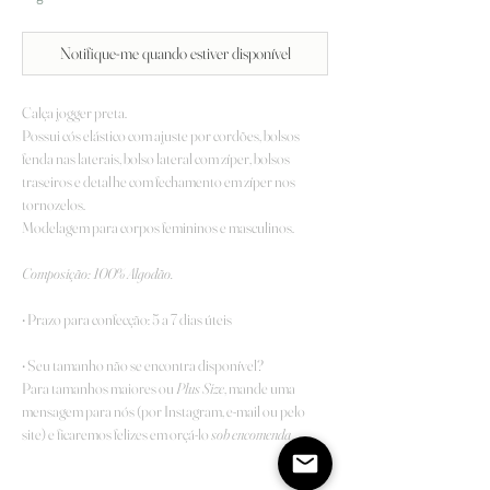
Notifique-me quando estiver disponível
Calça jogger preta.
Possui cós elástico com ajuste por cordões, bolsos
fenda nas laterais, bolso lateral com zíper, bolsos
traseiros e detalhe com fechamento em zíper nos
tornozelos.
Modelagem para corpos femininos e masculinos.
Composição:
100% Algodão.
• Prazo para confecção: 5 a 7 dias úteis
• Seu tamanho não se encontra disponível?
Para tamanhos maiores ou
Plus Size
, mande uma
mensagem para nós (por Instagram, e-mail ou pelo
site) e ficaremos felizes em orçá-lo
sob encomenda
.