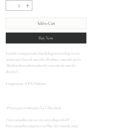
Add to Cart
Buy Now
Vestido transpassado (modelagem envelope) com
amarração lateral, metade off-white e metade preto.
Alcinhas finas adornadas de corrente de metal e
decote V.
Composição: 100
% Poliéster.
• Prazo para confecção: 5 a 7 dias úteis
• Seu tamanho não se encontra disponível?
Para tamanhos maiores ou
Plus Size
, mande uma