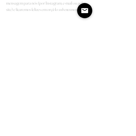
mensagem para nós (por Instagram, e-mail ou pelo
site) e ficaremos felizes em orçá-lo
sob encomenda
.
Shop
Sobre
Contato
Prazos