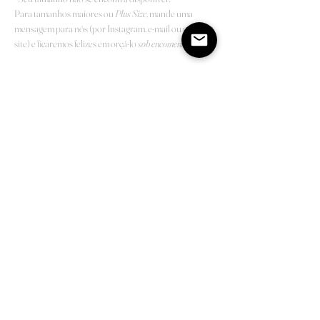
Para tamanhos maiores ou
Plus Size
, mande uma
mensagem para nós (por Instagram, e-mail ou pelo
site) e ficaremos felizes em orçá-lo
sob encomenda
.