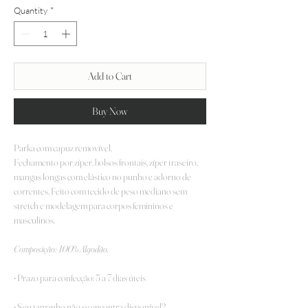
Quantity
*
Add to Cart
Buy Now
Parka com capuz removível.
Fechamento por zíper, bolsos frontais, zíper traseiro,
mangas longas com elástico no punho e adorno de
correntes. Feito com tecido de peso mediano sem
stretch e modelagem para corpos femininos e
masculinos.
Composição: 100% Algodão.
• Prazo para confecção: 5 a 7 dias úteis
• Seu tamanho não se encontra disponível?