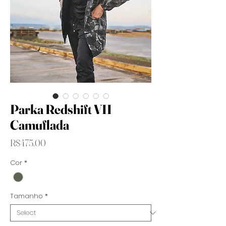
Parka Redshift VII
Camuflada
Price
R$475.00
Cor
*
Tamanho
*