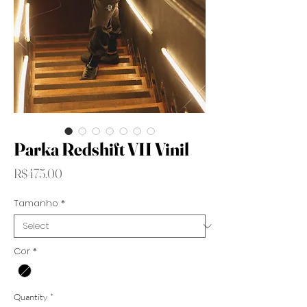
Parka Redshift VII Vinil
Price
R$475.00
Tamanho
*
Cor
*
Quantity
*