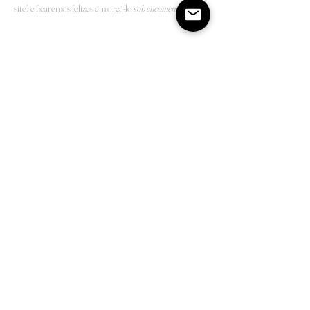
site) e ficaremos felizes em orçá-lo
sob encomenda
.
Shop
Sobre
Contato
Prazos
Trocas e Devoluções