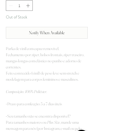
Out of Stock
Notify When Available
Parka de vinil com capuz removível.
Fechamento por zíper, bolsos frontais, zíper traseiro,
mangas longas com elástico no punho e adorno de
correntes.
Feito com tecido (vinil) de peso leve sem stretch e
modelagem para corpos femininos e masculinos.
Composição: 100% Poliéster.
• Prazo para confecção: 5 a 7 dias úteis
• Seu tamanho não se encontra disponível?
Para tamanhos maiores ou
Plus Size
, mande uma
mensagem para nós (por Instagram, e-mail ou pelo