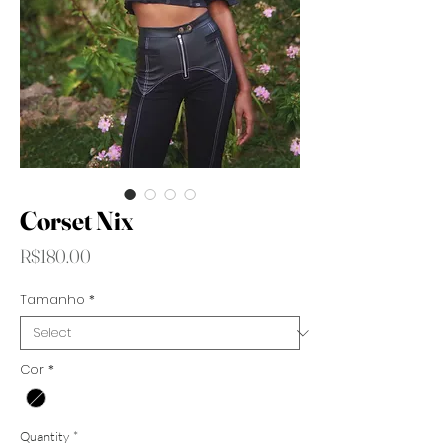
Corset Nix
Price
R$180.00
Tamanho
*
Cor
*
Quantity
*