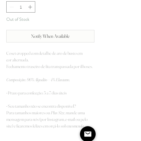
Out of Stock
Notify When Available
Coset cropped com detalhe de aro de busto em
cor alternada.
Fechamento traseiro de fita transpassada por ilhoses.
Composição:
96% Algodão + 4% Elastano.
• Prazo para confecção: 5 a 7 dias úteis
• Seu tamanho não se encontra disponível?
Para tamanhos maiores ou
Plus Size
, mande uma
mensagem para nós (por Instagram, e-mail ou pelo
site) e ficaremos felizes em orçá-lo
sob encomenda
.