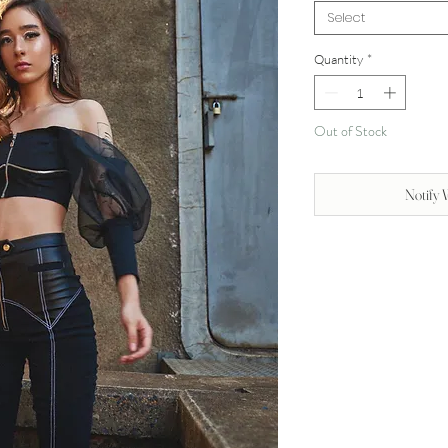
Select
Quantity
*
Out of Stock
Notify 