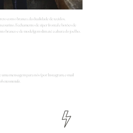
reto com o branco, da dualidade de tecidos.
m courino. Fechamento de zíper frontal e botões de
nto branco e de modelgem slim até a altura do joelho.
e uma mensagem para nós (por Instagram, e-mail
ob encomenda
.