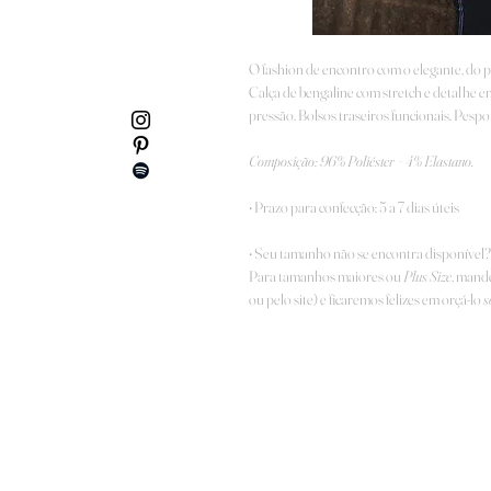
O fashion de encontro com o elegante, do p
Calça de bengaline com stretch e detalhe e
pressão. Bolsos traseiros funcionais. Pespo
Composição:
96% Poliéster + 4% Elastano.
• Prazo para confecção: 5 a 7 dias úteis
• Seu tamanho não se encontra disponível?
Para tamanhos maiores ou
Plus Size
, mand
ou pelo site) e ficaremos felizes em orçá-lo
s