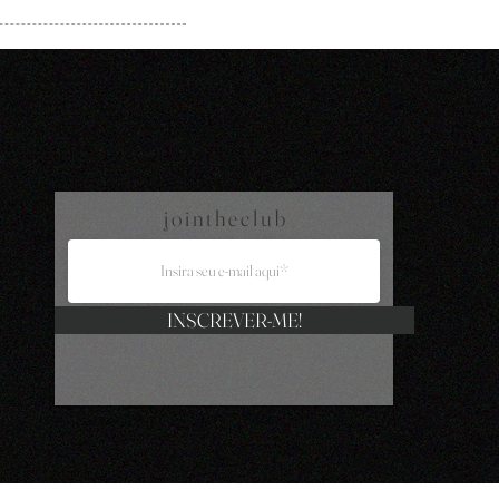
j o i n t h e c l u b
INSCREVER-ME!