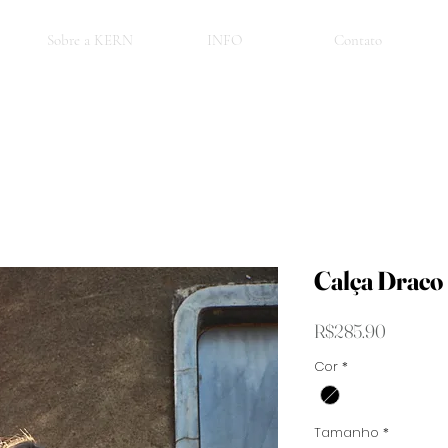
Sobre a KERN
INFO
Contato
Calça Draco
Price
R$285.90
Cor
*
Tamanho
*