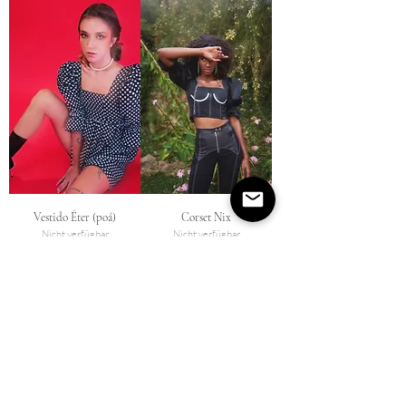
Vestido Éter (poá)
Corset Nix
Nicht verfügbar
Nicht verfügbar
2
/
3