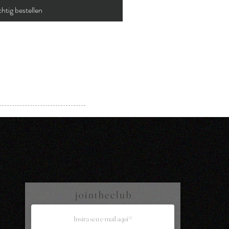
htig bestellen
j o i n t h e c l u b