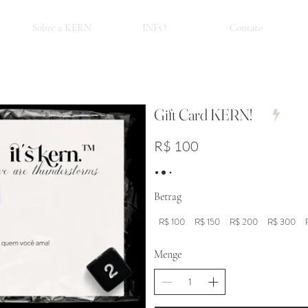
Sobre a KERN
INFO
Contato
Gift Card KERN!
R$ 100
Betrag
R$ 100
R$ 150
R$ 200
R$ 300
Menge