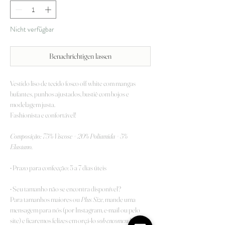
Nicht verfügbar
Benachrichtigen lassen
Vestido liso de tecido fosco off white com mangas
bufantes, punhos ajustados, bustiê com bojos e
modelagem justa.
Fashionista e confortável!
Composição: 75% Viscose + 20% Poliamida + 5%
Elastano.
• Prazo para confecção: 5 a 7 dias úteis
• Seu tamanho não se encontra disponível?
Para tamanhos maiores ou
Plus Size
, mande uma
mensagem para nós (por Instagram, e-mail ou pelo
site) e ficaremos felizes em orçá-lo
sob encomenda
.