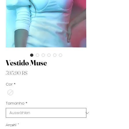
Vestido Muse
Preis
395,90 R$
Cor
*
Tamanho
*
Anzahl
*