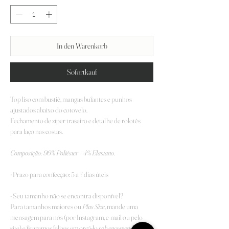
In den Warenkorb
Sofortkauf
Top liso com bustiê, mangas bufantes e punhos
ajustados abaixo do cotovelo.
Fechamento de zíper traseiro e detalhe de rolotês
para laço nas costas.
Composição:
96% Poliéster + 4% Elastano.
• Prazo para confecção: 5 a 7 dias úteis
• Seu tamanho não se encontra disponível?
Para tamanhos maiores ou
Plus Size
, mande uma
mensagem para nós (por Instagram, e-mail ou pelo
site) e ficaremos felizes em orçá-lo
sob encomenda
.