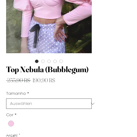
Top Nebula (Bubblegum)
Standardpreis
Sale-
 255,90 R$ 
190,90 R$
Preis
Tamanho
*
Cor
*
Anzahl
*