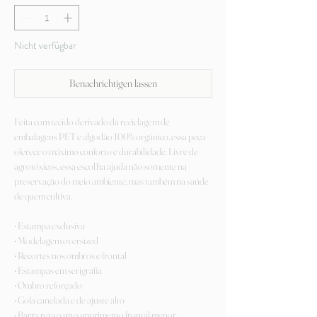
Nicht verfügbar
Benachrichtigen lassen
Feita com tecido derivado da reciclagem de
embalagens PET e algodão 100% orgânico, essa peça
oferece o máximo conforto e durabilidade. Livre de
agrotóxicos, essa escolha ajuda não somente na
preservação do meio ambiente, mas também na saúde
de quem cultiva.
• Estampa exclusiva
• Modelagem oversized
• Recortes nos ombros e frontal
• Estampas em serigrafia
• Ombro reforçado
• Gola canelada e de ajuste alto
• Barra reta com comprimento frontal menor