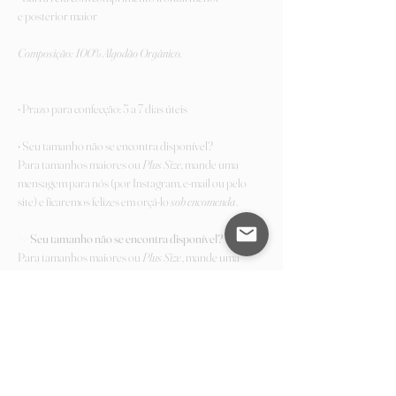
e posterior maior
Composição: 100% Algodão Orgânico.
• Prazo para confecção: 5 a 7 dias úteis
• Seu tamanho não se encontra disponível?
Para tamanhos maiores ou
Plus Size
, mande uma
mensagem para nós (por Instagram, e-mail ou pelo
site) e ficaremos felizes em orçá-lo
sob encomenda
.
>> Seu tamanho não se encontra disponível?
Para tamanhos maiores ou
Plus Size
, mande uma
mensagem para nós (por Instagram, e-mail ou pelo
site) e ficaremos felizes em providenciá-lo para você
sob encomenda.