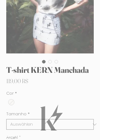
T-shirt KERN Manchada
Preis
119,00 R$
Cor
*
Tamanho
*
Anzahl
*