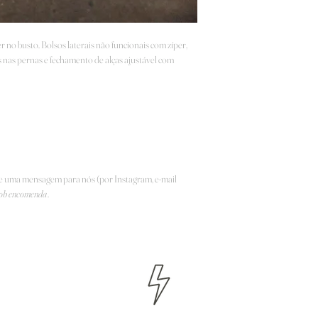
r no busto. Bolsos laterais não funcionais com zíper,
is nas pernas e fechamento de alças ajustável com
e uma mensagem para nós (por Instagram, e-mail
ob encomenda
.