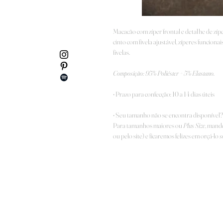
Macacão com zíper frontal e detalhe de zípe
cinto com fivela ajustável, zíperes funciona
fivelas.
Composição: 95% Poliéster + 5% Elastano.
• Prazo para confecção: 10 a 14 dias úteis
• Seu tamanho não se encontra disponível?
Para tamanhos maiores ou
Plus Size
, mand
ou pelo site) e ficaremos felizes em orçá-lo
s