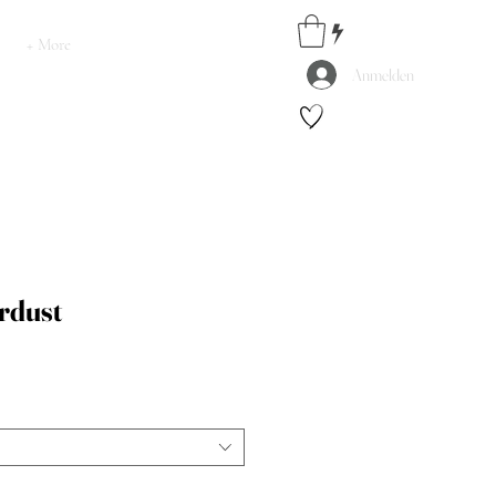
+ More
Anmelden
rdust