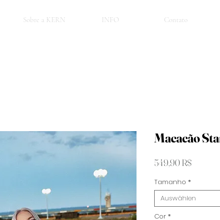
Sobre a KERN
INFO
Contato
Macacão Sta
Preis
549,90 R$
Tamanho
*
Auswählen
Cor
*