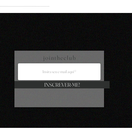
j o i n t h e c l u b
INSCREVER-ME!