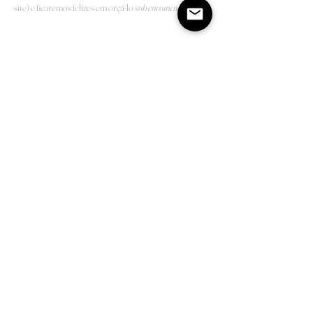
site) e ficaremos felizes em orçá-lo
sob encomenda
.
Shop
Sobre
Contato
Prazos
Trocas e Devoluções