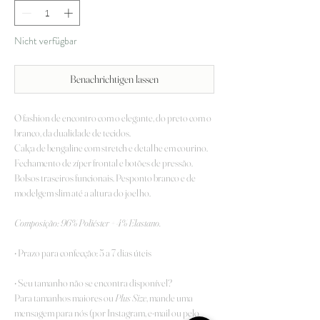
Nicht verfügbar
Benachrichtigen lassen
O fashion de encontro com o elegante, do preto com o
branco, da dualidade de tecidos.
Calça de bengaline com stretch e detalhe em courino.
Fechamento de zíper frontal e botões de pressão.
Bolsos traseiros funcionais. Pesponto branco e de
modelgem slim até a altura do joelho.
Composição:
96% Poliéster + 4% Elastano.
• Prazo para confecção: 5 a 7 dias úteis
• Seu tamanho não se encontra disponível?
Para tamanhos maiores ou
Plus Size
, mande uma
mensagem para nós (por Instagram, e-mail ou pelo